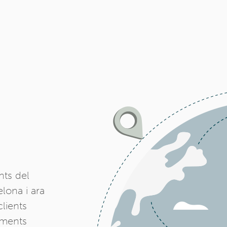
nts del
lona i ara
lients
xements