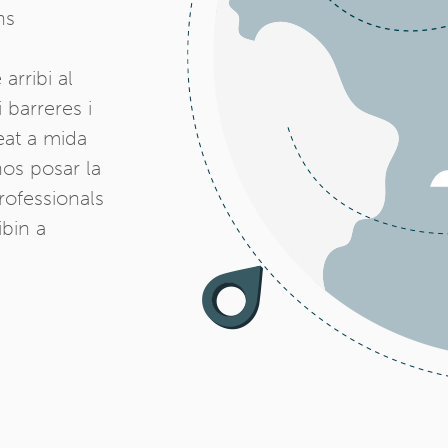
ns
arribi al
 barreres i
eat a mida
nos posar la
rofessionals
ibin a